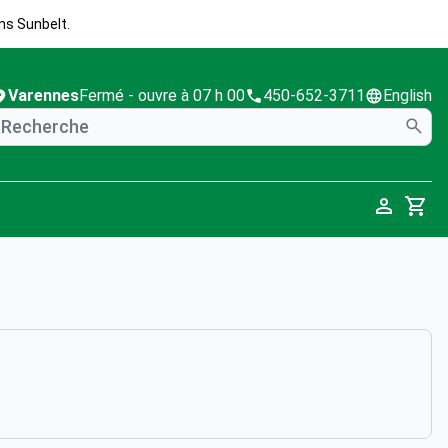
ns Sunbelt.
Varennes
Fermé
- ouvre à 07 h 00
450-652-3711
English
Cart