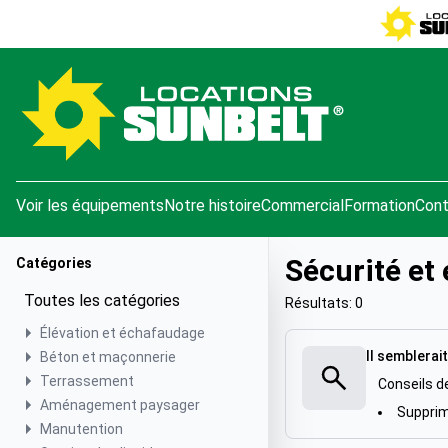
e menu
Voir les équipements
Notre histoire
Commercial
Formation
Cont
Sécurité et
Catégories
Toutes les catégories
Résultats: 0
Élévation et échafaudage
Il semblerait
Béton et maçonnerie
Terrassement
Conseils d
Aménagement paysager
Supprime
Manutention