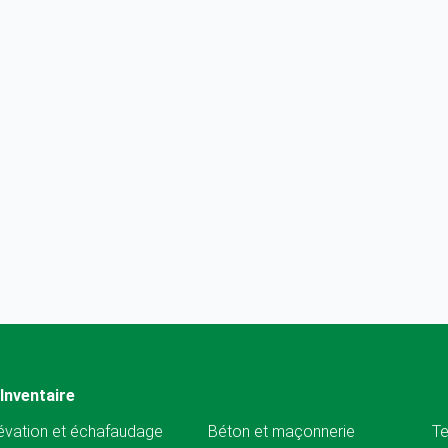
Inventaire
évation et échafaudage
Béton et maçonnerie
Te