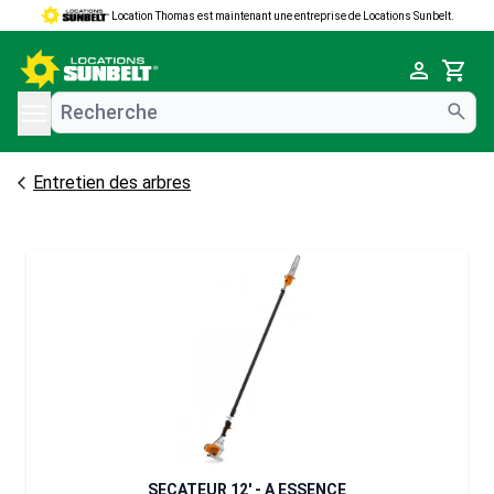
Location Thomas est maintenant une entreprise de Locations Sunbelt.
e menu
Cart
Entretien des arbres
SECATEUR 12' - A ESSENCE