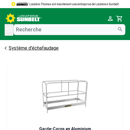
Location Thomas est maintenant une entreprise de Locations Sunbelt.
e menu
Cart
Système d'échafaudage
Garde-Corps en Aluminium