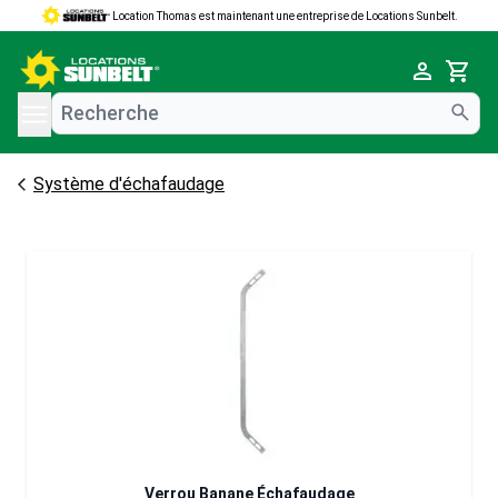
Location Thomas est maintenant une entreprise de Locations Sunbelt.
e menu
Cart
Système d'échafaudage
Verrou Banane Échafaudage