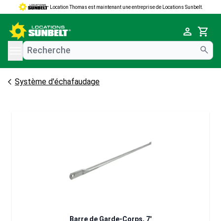
Location Thomas est maintenant une entreprise de Locations Sunbelt.
e menu
Cart
Système d'échafaudage
Barre de Garde-Corps, 7'