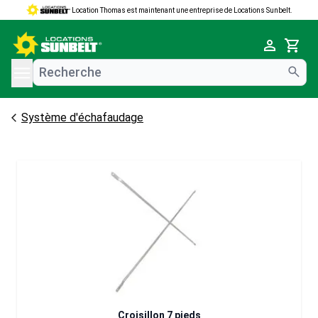
Location Thomas est maintenant une entreprise de Locations Sunbelt.
e menu
Cart
Système d'échafaudage
Croisillon 7 pieds