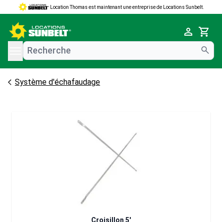
Location Thomas est maintenant une entreprise de Locations Sunbelt.
e menu
Cart
Système d'échafaudage
Croisillon 5'